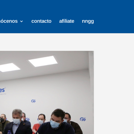
nócenos
contacto
afíliate
nngg