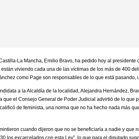
 Castilla-La Mancha, Emilio Bravo, ha pedido hoy al presidente 
 están viviendo cada una de las víctimas de los más de 400 de
to Sánchez como Page son responsables de lo que está pasando, u
andidata a la Alcaldía de la localidad, Alejandra Hernández, Br
que el Consejo General de Poder Judicial advirtió de lo que p
 calificó de feminista, una norma que no ha hecho nada más qu
ntieron cuando dijeron que no se beneficiaría a nadie y que nad
30 los excarcelados con esta Ley”, lo que para el diputado supo