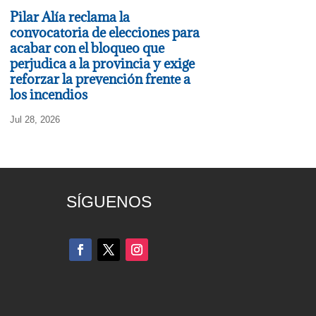
Pilar Alía reclama la
convocatoria de elecciones para
acabar con el bloqueo que
perjudica a la provincia y exige
reforzar la prevención frente a
los incendios
Jul 28, 2026
SÍGUENOS