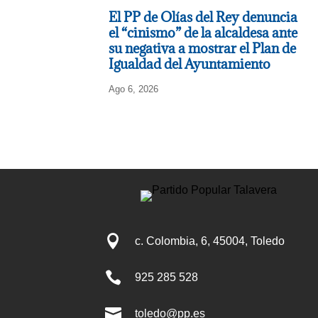
El PP de Olías del Rey denuncia
el “cinismo” de la alcaldesa ante
su negativa a mostrar el Plan de
Igualdad del Ayuntamiento
Ago 6, 2026

c. Colombia, 6, 45004, Toledo

925 285 528

toledo@pp.es