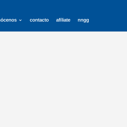
nócenos
contacto
afíliate
nngg