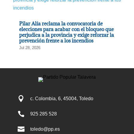
Pilar Alía reclama la convocatoria de
elecciones para acabar con el bloqueo que
perjudica a la provincia y exige reforzar la
prevención frente a los incendios
Jul 28, 2026

c. Colombia, 6, 45004, Toledo

925 285 528

toledo@pp.es