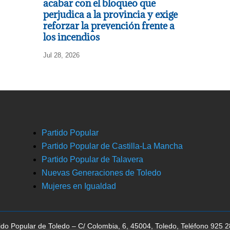
acabar con el bloqueo que
perjudica a la provincia y exige
reforzar la prevención frente a
los incendios
Jul 28, 2026
Partido Popular
Partido Popular de Castilla-La Mancha
Partido Popular de Talavera
Nuevas Generaciones de Toledo
Mujeres en Igualdad
ido Popular de Toledo – C/ Colombia, 6, 45004, Toledo, Teléfono 925 