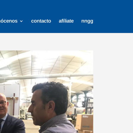
nócenos
contacto
afíliate
nngg