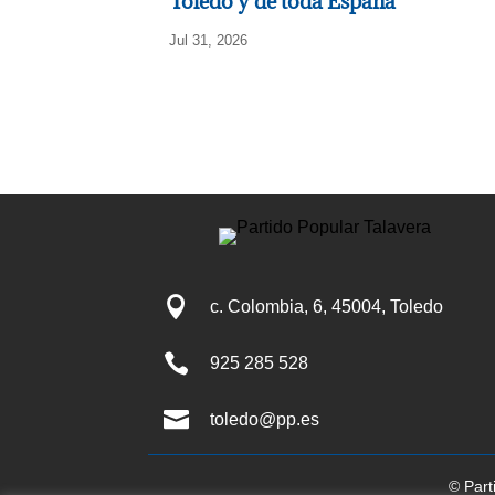
Toledo y de toda España”
Jul 31, 2026

c. Colombia, 6, 45004, Toledo

925 285 528

toledo@pp.es
© Part