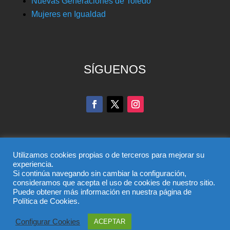
Nuevas Generaciones de Toledo
Mujeres en Igualdad
SÍGUENOS
Utilizamos cookies propias o de terceros para mejorar su
experiencia.
Si continúa navegando sin cambiar la configuración,
© Partido Popular de Toledo – C/ Colombia, 6, 45004,
consideramos que acepta el uso de cookies de nuestro sitio.
Puede obtener más información en nuestra página de
Toledo, Teléfono 925 285 528
Política de Cookies.
El uso de este sitio implica la aceptación del
aviso legal
,
la
política de privacidad
y la
política de cookies
del
Configurar Cookies
ACEPTAR