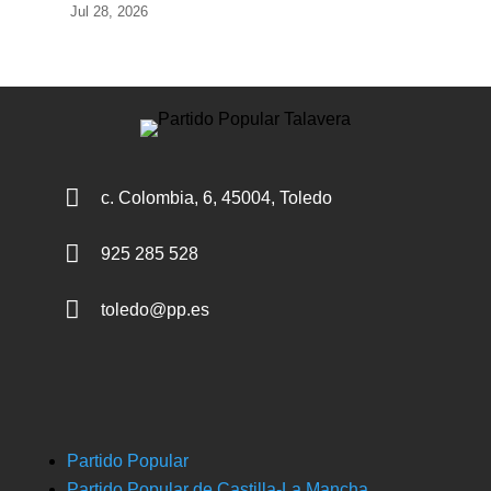
Jul 28, 2026

c. Colombia, 6, 45004, Toledo

925 285 528

toledo@pp.es
Partido Popular
Partido Popular de Castilla-La Mancha