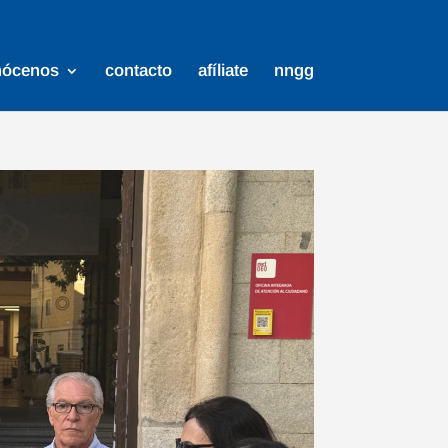
nócenos
contacto
afíliate
nngg