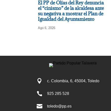
El PP de Olías del Rey denuncia
el “cinismo” de la alcaldesa ante
su negativa a mostrar el Plan de
Igualdad del Ayuntamiento
Ago 6, 2026

c. Colombia, 6, 45004, Toledo

925 285 528

toledo@pp.es