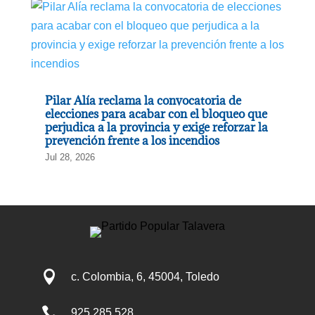
Pilar Alía reclama la convocatoria de
elecciones para acabar con el bloqueo que
perjudica a la provincia y exige reforzar la
prevención frente a los incendios
Jul 28, 2026

c. Colombia, 6, 45004, Toledo

925 285 528