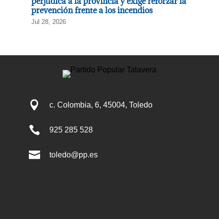
perjudica a la provincia y exige reforzar la
prevención frente a los incendios
Jul 28, 2026

c. Colombia, 6, 45004, Toledo

925 285 528

toledo@pp.es