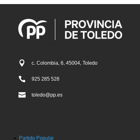

c. Colombia, 6, 45004, Toledo

925 285 528

toledo@pp.es
Partido Popular